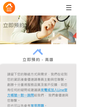
立即預約－高雄
請留下您的聯絡方式與需求，我們在收到
您的資訊後會儘速請專員主動與您聯繫。
創勝十分重視服務品質及客戶反饋，如您
有任何的疑問或建議請
來電或加入Line官
方帳號一對一詢問
給我們， 我們會儘速與
您聯繫。
您也可以先參考
常見問題
。