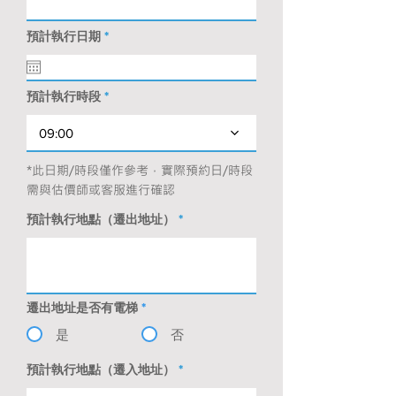
r
預計執行日期
*
e
q
u
i
預計執行時段
r
e
d
09:00
*此日期/時段僅作參考，實際預約日/時段
需與估價師或客服進行確認
預計執行地點（遷出地址）
遷出地址是否有電梯
*
是
否
預計執行地點（遷入地址）