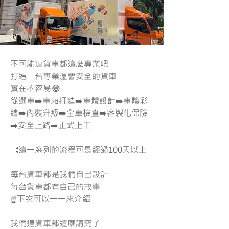
不可能連貨車都這麼專業吧
打造一台專業溫馨安全的貨車
實在不容易😂
從選車➡️車廂打造➡️車體設計➡️車體彩
繪➡️內裝升級➡️全車檢查➡️客製化保險
➡️安全上路➡️正式上工
👏這一系列的流程可是經過100天以上
每台貨車都是我們自己設計
每台貨車都有自己的故事
☝️下次可以一一來介紹
我們連貨車都這麼講究了