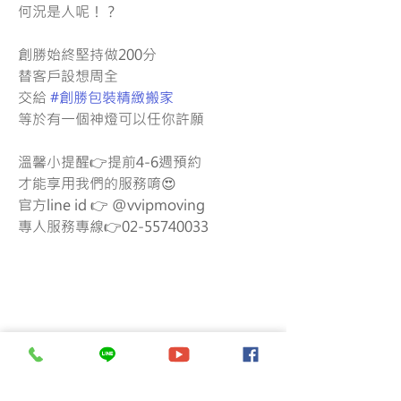
何況是人呢！？
創勝始終堅持做200分
替客戶設想周全
交給 
#創勝包裝精緻搬家
等於有一個神燈可以任你許願
溫馨小提醒👉提前4-6週預約
才能享用我們的服務唷😍
官方line id 👉 @vvipmoving
專人服務專線👉02-55740033