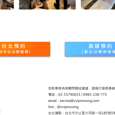
台北預約
高雄預約
​(台中以北按這裡)
​(彰化以南按這
如對業務有相關問題或建議，請撥打服務專線
電話：02-55740033 / 0983-238-773
email：
service@vvipmoving.com
line：@vvipmoving
家
台北據點：台北市汐止區大同路一段185號5